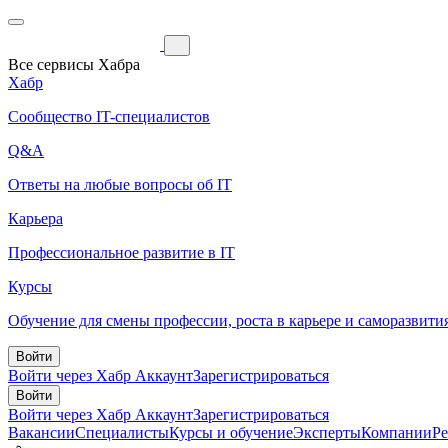
Все сервисы Хабра
Хабр
Сообщество IT-специалистов
Q&A
Ответы на любые вопросы об IT
Карьера
Профессиональное развитие в IT
Курсы
Обучение для смены профессии, роста в карьере и саморазвити
Войти
Войти через Хабр Аккаунт
Зарегистрироваться
Войти
Войти через Хабр Аккаунт
Зарегистрироваться
Вакансии
Специалисты
Курсы и обучение
Эксперты
Компании
Р