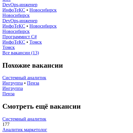
DevOps-инженер
ИнфоТеКС
•
Новосибирск
Новосибирск
DevOps-инженер
ИнфоТеКС
•
Новосибирск
Новосибирск
Программист C#
ИнфоТеКС
•
Томск
Томск
Все вакансии (13)
Похожие вакансии
Системный аналитик
Ингруппа
•
Пенза
Ингруппа
Пенза
Смотреть ещё вакансии
Системный аналитик
177
Аналитик маркетолог