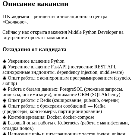
Описание вакансии
ITK-акдемия – резиденты инновационного центра
«Сколково».
Сейчас у нас открыта вакансия Middle Python Developer на
внутренние проекты компании.
Ожидания от кандидата
◉ Уверенное владение Python
◉ Уверенное владение FastAPI (построение REST API,
асинхронные эндпоинты, dependency injection, middleware)
◉ Опыт работы с асинхронным программированием (asyncio,
aiohttp)
◉ Работа с базами данных: PostgreSQL (сложные запросы,
индексы, оптимизация), понимание ORM (SQLAlchemy)
◉ Опыт работы с Redis (кэширование, pub/sub, очереди)
◉ Опыт работы с брокерами сообщений — Kafka
(продюсеры, консьюмеры, партиционирование)
◉ Контейнеризация: Docker, docker-compose
◉ Базовый опыт работы с Kubernetes (работа с манифестами,
отладка подов)
◉ Написание unit- и интеграционных тестов (pytest, unittest,