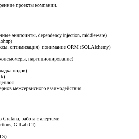
утренние проекты компании.
ые эндпоинты, dependency injection, middleware)
ohttp)
дексы, оптимизация), понимание ORM (SQLAlchemy)
 консьюмеры, партиционирование)
ладка подов)
ck)
деплоя
ернов межсервисного взаимодействия
 Grafana, работа с алертами
ions, GitLab CI)
TS)