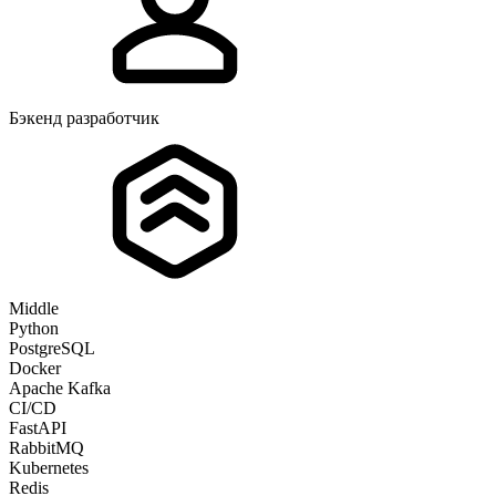
Бэкенд разработчик
Middle
Python
PostgreSQL
Docker
Apache Kafka
CI/CD
FastAPI
RabbitMQ
Kubernetes
Redis