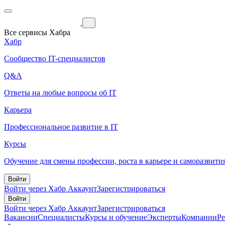
Все сервисы Хабра
Хабр
Сообщество IT-специалистов
Q&A
Ответы на любые вопросы об IT
Карьера
Профессиональное развитие в IT
Курсы
Обучение для смены профессии, роста в карьере и саморазвити
Войти
Войти через Хабр Аккаунт
Зарегистрироваться
Войти
Войти через Хабр Аккаунт
Зарегистрироваться
Вакансии
Специалисты
Курсы и обучение
Эксперты
Компании
Р