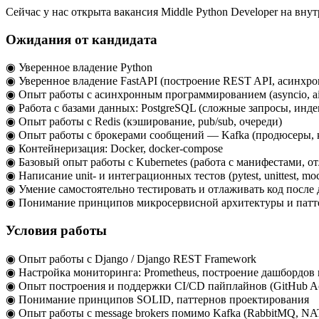
Сейчас у нас открыта вакансия Middle Python Developer на вн
Ожидания от кандидата
◉ Уверенное владение Python
◉ Уверенное владение FastAPI (построение REST API, асинхронн
◉ Опыт работы с асинхронным программированием (asyncio, ai
◉ Работа с базами данных: PostgreSQL (сложные запросы, ин
◉ Опыт работы с Redis (кэширование, pub/sub, очереди)
◉ Опыт работы с брокерами сообщений — Kafka (продюсеры,
◉ Контейнеризация: Docker, docker-compose
◉ Базовый опыт работы с Kubernetes (работа с манифестами, от
◉ Написание unit- и интеграционных тестов (pytest, unittest, mo
◉ Умение самостоятельно тестировать и отлаживать код после 
◉ Понимание принципов микросервисной архитектуры и патт
Условия работы
◉ Опыт работы с Django / Django REST Framework
◉ Настройка мониторинга: Prometheus, построение дашбордов в
◉ Опыт построения и поддержки CI/CD пайплайнов (GitHub Act
◉ Понимание принципов SOLID, паттернов проектирования
◉ Опыт работы с message brokers помимо Kafka (RabbitMQ, NA