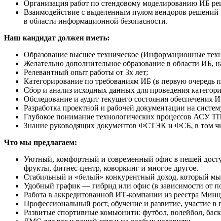
Организация работ по стендовому моделированию ИБ ре
Взаимодействие с выделенным пулом вендоров решений
в области информационной безопасности.
Наш кандидат должен иметь:
Образование высшее техническое (Информационные техн
Желательно дополнительное образование в области ИБ, 
Релевантный опыт работы от 3х лет;
Категорирование по требованиям ИБ (в первую очередь 
Сбор и анализ исходных данных для проведения категор
Обследование и аудит текущего состояния обеспечения 
Разработка проектной и рабочей документации на систе
Глубокое понимание технологических процессов АСУ ТП
Знание руководящих документов ФСТЭК и ФСБ, в том чи
Что мы предлагаем:
Уютный, комфортный и современный офис в пешей доступно
фрукты, фитнес-центр, коворкинг и многое другое.
Стабильный и «белый» конкурентный доход, который мы 
Удобный график — гибрид или офис (в зависимости от по
Работа в аккредитованной ИТ-компании из реестра Минц
Профессиональный рост, обучение и развитие, участие в 
Развитые спортивные комьюнити: футбол, волейбол, бас