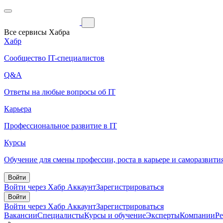
Все сервисы Хабра
Хабр
Сообщество IT-специалистов
Q&A
Ответы на любые вопросы об IT
Карьера
Профессиональное развитие в IT
Курсы
Обучение для смены профессии, роста в карьере и саморазвити
Войти
Войти через Хабр Аккаунт
Зарегистрироваться
Войти
Войти через Хабр Аккаунт
Зарегистрироваться
Вакансии
Специалисты
Курсы и обучение
Эксперты
Компании
Р