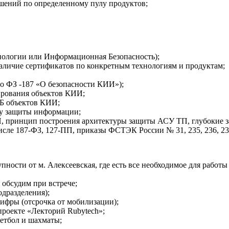
шений по определенному пулу продуктов;
ологии или Информационная Безопасность);
наличие сертификатов по конкретным технологиям и продуктам;
по ФЗ -187 «О безопасности КИИ»);
ирования объектов КИИ;
ИБ объектов КИИ;
му защиты информации;
, принцип построения архитектуры защиты АСУ ТП, глубокие з
сле 187-ФЗ, 127-ПП, приказы ФСТЭК России № 31, 235, 236, 2
сти от м. Алексеевская, где есть все необходимое для работы 
обсудим при встрече;
дразделения);
ифры (отсрочка от мобилизации);
проекте «Лекторий Rubytech»;
кетбол и шахматы;