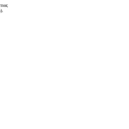
тия;
).