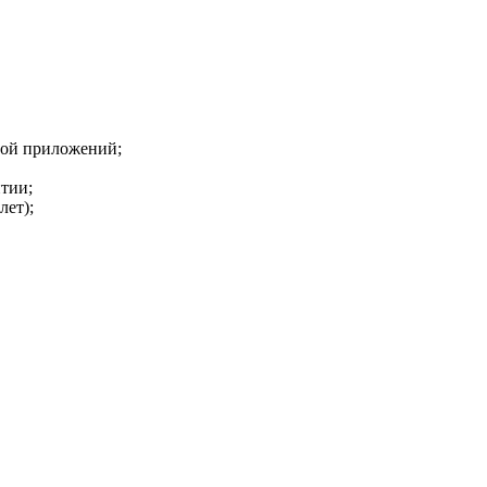
рой приложений;
итии;
лет);