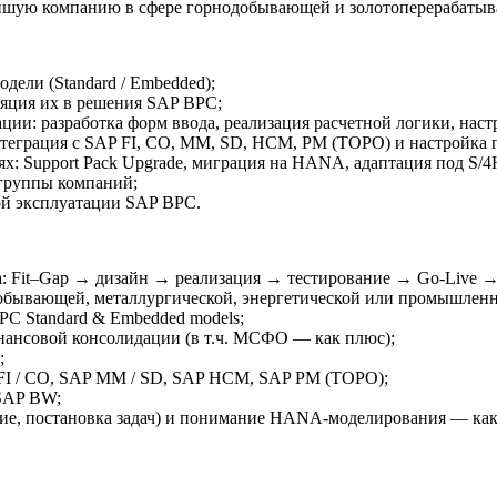
йшую компанию в сфере горнодобывающей и золотоперерабатыв
ели (Standard / Embedded);
ляция их в решения SAP BPC;
ции: разработка форм ввода, реализация расчетной логики, наст
интеграция с SAP FI, CO, MM, SD, HCM, PM (ТОРО) и настройк
ях: Support Pack Upgrade, миграция на HANA, адаптация под S
 группы компаний;
ой эксплуатации SAP BPC.
: Fit–Gap → дизайн → реализация → тестирование → Go-Live →
обывающей, металлургической, энергетической или промышленн
PC Standard & Embedded models;
нансовой консолидации (в т.ч. МСФО — как плюс);
;
FI / CO, SAP MM / SD, SAP HCM, SAP PM (ТОРО);
 SAP BW;
ние, постановка задач) и понимание HANA-моделирования — ка