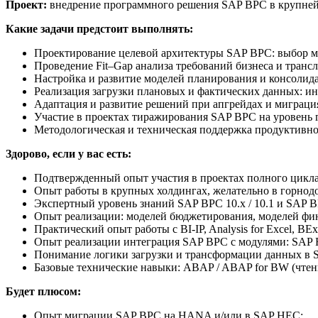
Проект:
внедрение программного решения SAP BPC в крупне
Какие задачи предстоит выполнять:
Проектирование целевой архитектуры SAP BPC: выбор мод
Проведение Fit–Gap анализа требований бизнеса и транс
Настройка и развитие моделей планирования и консолида
Реализация загрузки плановых и фактических данных: 
Адаптация и развитие решений при апгрейдах и миграци
Участие в проектах тиражирования SAP BPC на уровень
Методологическая и техническая поддержка продуктивн
Здорово, если у вас есть:
Подтвержденный опыт участия в проектах полного цикла
Опыт работы в крупных холдингах, желательно в горнод
Экспертный уровень знаний SAP BPC 10.x / 10.1 и SAP B
Опыт реализации: моделей бюджетирования, моделей фи
Практический опыт работы с BI-IP, Analysis for Excel, BEx
Опыт реализации интеграция SAP BPC с модулями: SAP 
Понимание логики загрузки и трансформации данных в
Базовые технические навыки: ABAP / ABAP for BW (чте
Будет плюсом:
Опыт миграции SAP BPC на HANA и/или в SAP HEC;