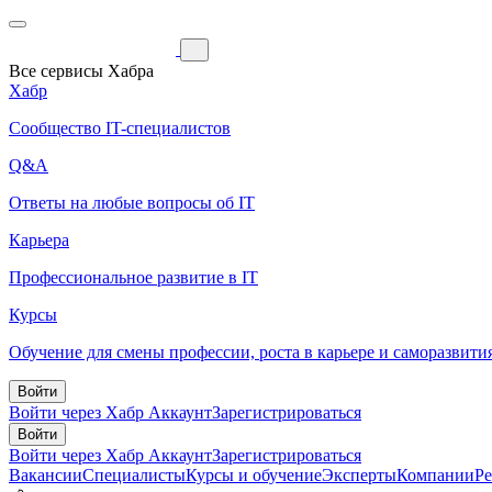
Все сервисы Хабра
Хабр
Сообщество IT-специалистов
Q&A
Ответы на любые вопросы об IT
Карьера
Профессиональное развитие в IT
Курсы
Обучение для смены профессии, роста в карьере и саморазвити
Войти
Войти через Хабр Аккаунт
Зарегистрироваться
Войти
Войти через Хабр Аккаунт
Зарегистрироваться
Вакансии
Специалисты
Курсы и обучение
Эксперты
Компании
Р