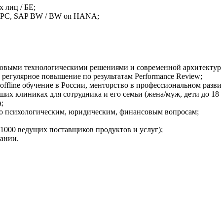
 лиц / БЕ;
AP BPC, SAP BW / BW on HANA;
довыми технологическими решениями и современной архитекту
регулярное повышение по результатам Performance Review;
offline обучение в России, менторство в профессиональном разв
их клиниках для cотрудника и его семьи (жена/муж, дети до 18 
;
по психологическим, юридическим, финансовым вопросам;
1000 ведущих поставщиков продуктов и услуг);
пании.