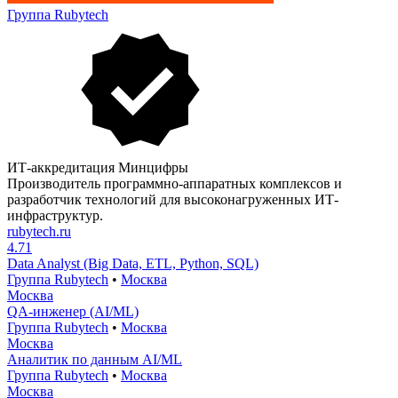
Группа Rubytech
ИТ-аккредитация Минцифры
Производитель программно-аппаратных комплексов и
разработчик технологий для высоконагруженных ИТ-
инфраструктур.
rubytech.ru
4.71
Data Analyst (Big Data, ETL, Python, SQL)
Группа Rubytech
•
Москва
Москва
QA-инженер (AI/ML)
Группа Rubytech
•
Москва
Москва
Аналитик по данным AI/ML
Группа Rubytech
•
Москва
Москва