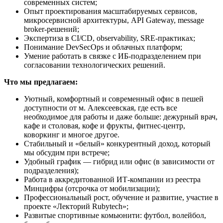
современных систем;
Опыт проектирования масштабируемых сервисов,
микросервисной архитектуры, API Gateway, message
broker-решений;
Экспертиза в CI/CD, observability, SRE-практиках;
Понимание DevSecOps и облачных платформ;
Умение работать в связке с ИБ-подразделением при
согласовании технологических решений.
Что мы предлагаем:
Уютный, комфортный и современный офис в пешей
доступности от м. Алексеевская, где есть все
необходимое для работы и даже больше: дежурный врач,
кафе и столовая, кофе и фрукты, фитнес-центр,
коворкинг и многое другое.
Стабильный и «белый» конкурентный доход, который
мы обсудим при встрече;
Удобный график — гибрид или офис (в зависимости от
подразделения);
Работа в аккредитованной ИТ-компании из реестра
Минцифры (отсрочка от мобилизации);
Профессиональный рост, обучение и развитие, участие в
проекте «Лекторий Rubytech»;
Развитые спортивные комьюнити: футбол, волейбол,