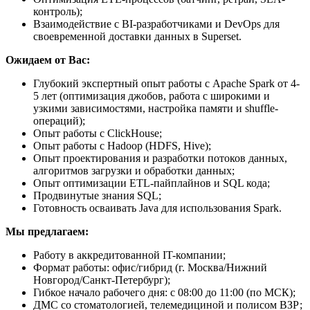
контроль);
Взаимодействие с BI-разработчиками и DevOps для
своевременной доставки данных в Superset.
Ожидаем от Вас:
Глубокий экспертный опыт работы с Apache Spark от 4-
5 лет (оптимизация джобов, работа с широкими и
узкими зависимостями, настройка памяти и shuffle-
операций);
Опыт работы с ClickHouse;
Опыт работы с Hadoop (HDFS, Hive);
Опыт проектирования и разработки потоков данных,
алгоритмов загрузки и обработки данных;
Опыт оптимизации ETL-пайплайнов и SQL кода;
Продвинутые знания SQL;
Готовность осваивать Java для использования Spark.
Мы предлагаем:
Работу в аккредитованной IT-компании;
Формат работы: офис/гибрид (г. Москва/Нижний
Новгород/Санкт-Петербург);
Гибкое начало рабочего дня: с 08:00 до 11:00 (по МСК);
ДМС со стоматологией, телемедициной и полисом ВЗР;