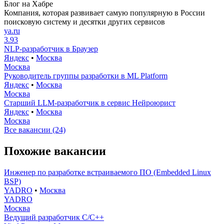
Блог на Хабре
Компания, которая развивает самую популярную в России
поисковую систему и десятки других сервисов
ya.ru
3.93
NLP-разработчик в Браузер
Яндекс
•
Москва
Москва
Руководитель группы разработки в ML Platform
Яндекс
•
Москва
Москва
Старший LLM-разработчик в сервис Нейроюрист
Яндекс
•
Москва
Москва
Все вакансии (24)
Похожие вакансии
Инженер по разработке встраиваемого ПО (Embedded Linux
BSP)
YADRO
•
Москва
YADRO
Москва
Ведущий разработчик C/C++