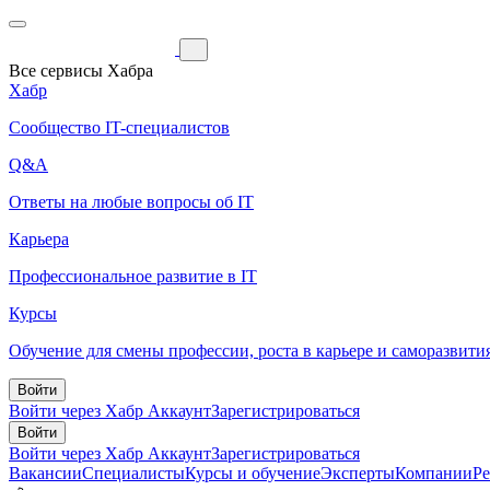
Все сервисы Хабра
Хабр
Сообщество IT-специалистов
Q&A
Ответы на любые вопросы об IT
Карьера
Профессиональное развитие в IT
Курсы
Обучение для смены профессии, роста в карьере и саморазвити
Войти
Войти через Хабр Аккаунт
Зарегистрироваться
Войти
Войти через Хабр Аккаунт
Зарегистрироваться
Вакансии
Специалисты
Курсы и обучение
Эксперты
Компании
Р