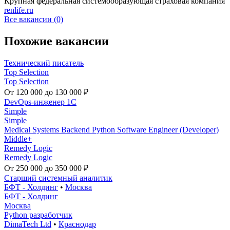
Крупная федеральная системообразующая страховая компания
renlife.ru
Все вакансии (0)
Похожие вакансии
Технический писатель
Top Selection
Top Selection
От 120 000 до 130 000 ₽
DevOps-инженер 1C
Simple
Simple
Medical Systems Backend Python Software Engineer (Developer)
Middle+
Remedy Logic
Remedy Logic
От 250 000 до 350 000 ₽
Старший системный аналитик
БФТ - Холдинг
•
Москва
БФТ - Холдинг
Москва
Python разработчик
DimaTech Ltd
•
Краснодар