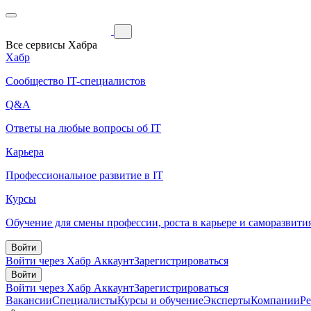
Все сервисы Хабра
Хабр
Сообщество IT-специалистов
Q&A
Ответы на любые вопросы об IT
Карьера
Профессиональное развитие в IT
Курсы
Обучение для смены профессии, роста в карьере и саморазвити
Войти
Войти через Хабр Аккаунт
Зарегистрироваться
Войти
Войти через Хабр Аккаунт
Зарегистрироваться
Вакансии
Специалисты
Курсы и обучение
Эксперты
Компании
Р