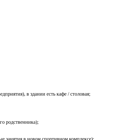
приятия), в здании есть кафе / столовая;
го родственника);
е занятия в новом спортивном комплексе);