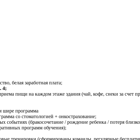
тво, белая заработная плата;
 4;
ма пищи на каждом этаже здания (чай, кофе, снеки за счет пред
ем шире программа
рамма со стоматологией + онкострахование;
 событиях (бракосочетание / рождение ребенка / потеря близко
оративных программ обучения);
повые тренировки (сформированы команды, регулярные бесплатны