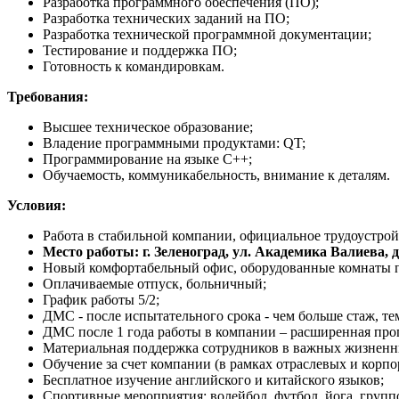
Разработка программного обеспечения (ПО);
Разработка технических заданий на ПО;
Разработка технической программной документации;
Тестирование и поддержка ПО;
Готовность к командировкам.
Требования:
Высшее техническое образование;
Владение программными продуктами: QT;
Программирование на языке C++;
Обучаемость, коммуникабельность, внимание к деталям.
Условия:
Работа в стабильной компании, официальное трудоустройс
Место работы: г. Зеленоград, ул. Академика Валиева, д.
Новый комфортабельный офис, оборудованные комнаты прие
Оплачиваемые отпуск, больничный;
График работы 5/2;
ДМС - после испытательного срока - чем больше стаж, т
ДМС после 1 года работы в компании – расширенная прог
Материальная поддержка сотрудников в важных жизненных
Обучение за счет компании (в рамках отраслевых и корп
Бесплатное изучение английского и китайского языков;
Спортивные мероприятия: волейбол, футбол, йога, груп