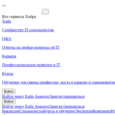
Все сервисы Хабра
Хабр
Сообщество IT-специалистов
Q&A
Ответы на любые вопросы об IT
Карьера
Профессиональное развитие в IT
Курсы
Обучение для смены профессии, роста в карьере и саморазвити
Войти
Войти через Хабр Аккаунт
Зарегистрироваться
Войти
Войти через Хабр Аккаунт
Зарегистрироваться
Вакансии
Специалисты
Курсы и обучение
Эксперты
Компании
Р