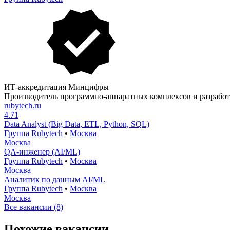
ИТ-аккредитация Минцифры
Производитель программно-аппаратных комплексов и разрабо
rubytech.ru
4.71
Data Analyst (Big Data, ETL, Python, SQL)
Группа Rubytech
•
Москва
Москва
QA-инженер (AI/ML)
Группа Rubytech
•
Москва
Москва
Аналитик по данным AI/ML
Группа Rubytech
•
Москва
Москва
Все вакансии (8)
Похожие вакансии