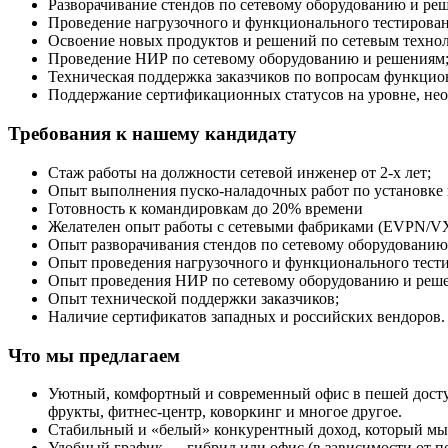
Разворачивание стендов по сетевому оборудованию и реш
Проведение нагрузочного и функционального тестировани
Освоение новых продуктов и решений по сетевым технол
Проведение НИР по сетевому оборудованию и решениям
Техническая поддержка заказчиков по вопросам функцио
Поддержание сертификационных статусов на уровне, не
Требования к нашему кандидату
Стаж работы на должности сетевой инженер от 2-х лет;
Опыт выполнения пуско-наладочных работ по установке 
Готовность к командировкам до 20% времени
Желателен опыт работы с сетевыми фабриками (EVPN/V
Опыт разворачивания стендов по сетевому оборудованию
Опыт проведения нагрузочного и функционального тестир
Опыт проведения НИР по сетевому оборудованию и реш
Опыт технической поддержки заказчиков;
Наличие сертификатов западных и российских вендоров.
Что мы предлагаем
Уютный, комфортный и современный офис в пешей доступно
фрукты, фитнес-центр, коворкинг и многое другое.
Стабильный и «белый» конкурентный доход, который мы 
Удобный график — гибрид или офис (в зависимости от по