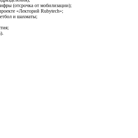
ифры (отсрочка от мобилизации);
проекте «Лекторий Rubytech»;
кетбол и шахматы;
тия;
).