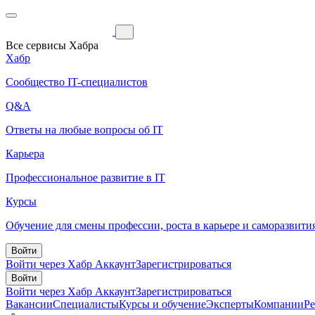
Все сервисы Хабра
Хабр
Сообщество IT-специалистов
Q&A
Ответы на любые вопросы об IT
Карьера
Профессиональное развитие в IT
Курсы
Обучение для смены профессии, роста в карьере и саморазвити
Войти
Войти через Хабр Аккаунт
Зарегистрироваться
Войти
Войти через Хабр Аккаунт
Зарегистрироваться
Вакансии
Специалисты
Курсы и обучение
Эксперты
Компании
Р