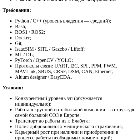
Требования:
Python / C++ (уровень владения — средний);
Bash;
ROS1 / ROS2;
Docker;
Git;
IsaacSIM / SITL / Gazebo / Liftoff;
ML / DL;
PyTorch / OpenCV / YOLO;
Протоколы связи: UART, I2C, SPI , PPM, PWM,
MAVLink, SBUS, CRSF, DSM, CAN, Ethernet;
Altium designer / EasyEDA.
Условия:
Конкурентный уровень з/п (обсуждается
индивидуально);
Работа в крупной и стабильной компании – в структуре
самой большой ОЭЗ в Европе;
Транспорт до работы из г. Елабуга;
Полис добровольного медицинского страхования;
Карьерный рост при наличии и приобретении в
процессе работы необходимых компетенций;