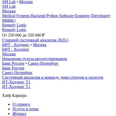
SM Lab
•
Москва
SM Lab
Москва
Medical Systems Backend Python Software Engineer (Developer)
Middle+
Remedy Logic
Remedy Logic
От 250 000 до 350 000 ₽
Старший системный аналитик (B2G)
БФТ - Холдинг
•
Москва
БФТ - Холдинг
Москва
Начальник отдела автотестирования
Банк России
•
Санкт-Петербург
Банк России
Санкт-Петербург
Системный аналитик в команду демо-стендов и пилотов
ИТ-Холдинг Т1
ИТ-Холдинг Т1
Хабр Карьера
О сервисе
Услуги и цены
Журнал