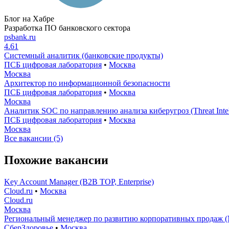
Блог на Хабре
Разработка ПО банковского сектора
psbank.ru
4.61
Системный аналитик (банковские продукты)
ПСБ цифровая лаборатория
•
Москва
Москва
Архитектор по информационной безопасности
ПСБ цифровая лаборатория
•
Москва
Москва
Аналитик SOC по направлению анализа киберугроз (Threat Intel
ПСБ цифровая лаборатория
•
Москва
Москва
Все вакансии (5)
Похожие вакансии
Key Account Manager (B2B TOP, Enterprise)
Cloud.ru
•
Москва
Cloud.ru
Москва
Региональный менеджер по развитию корпоративных продаж (
СберЗдоровье
•
Москва