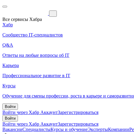
Все сервисы Хабра
Хабр
Сообщество IT-специалистов
Q&A
Ответы на любые вопросы об IT
Карьера
Профессиональное развитие в IT
Курсы
Обучение для смены профессии, роста в карьере и саморазвити
Войти
Войти через Хабр Аккаунт
Зарегистрироваться
Войти
Войти через Хабр Аккаунт
Зарегистрироваться
Вакансии
Специалисты
Курсы и обучение
Эксперты
Компании
Р