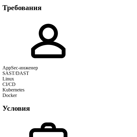
Требования
AppSec-инженер
SAST/DAST
Linux
CI/CD
Kubernetes
Docker
Условия