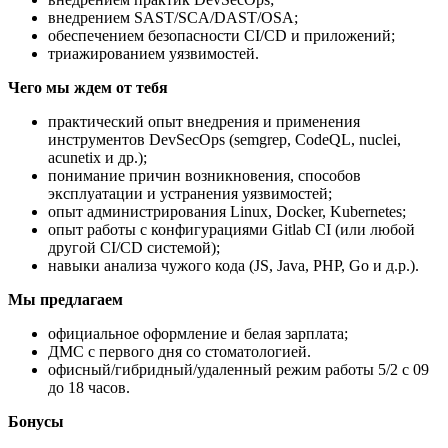
внедрением SAST/SCA/DAST/OSA;
обеспечением безопасности CI/CD и приложений;
триажированием уязвимостей.
Чего мы ждем от тебя
практический опыт внедрения и применения
инструментов DevSecOps (semgrep, CodeQL, nuclei,
acunetix и др.);
понимание причин возникновения, способов
эксплуатации и устранения уязвимостей;
опыт администрирования Linux, Docker, Kubernetes;
опыт работы с конфигурациями Gitlab CI (или любой
другой CI/CD системой);
навыки анализа чужого кода (JS, Java, PHP, Go и д.р.).
Мы предлагаем
официальное оформление и белая зарплата;
ДМС с первого дня со стоматологией.
офисный/гибридный/удаленный режим работы 5/2 с 09
до 18 часов.
Бонусы