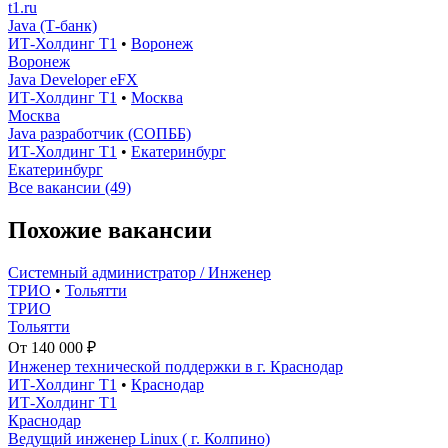
t1.ru
Java (Т-банк)
ИТ-Холдинг Т1
•
Воронеж
Воронеж
Java Developer eFX
ИТ-Холдинг Т1
•
Москва
Москва
Java разработчик (СОПББ)
ИТ-Холдинг Т1
•
Екатеринбург
Екатеринбург
Все вакансии (49)
Похожие вакансии
Системный администратор / Инженер
ТРИО
•
Тольятти
ТРИО
Тольятти
От 140 000 ₽
Инженер технической поддержки в г. Краснодар
ИТ-Холдинг Т1
•
Краснодар
ИТ-Холдинг Т1
Краснодар
Ведущий инженер Linux ( г. Колпино)