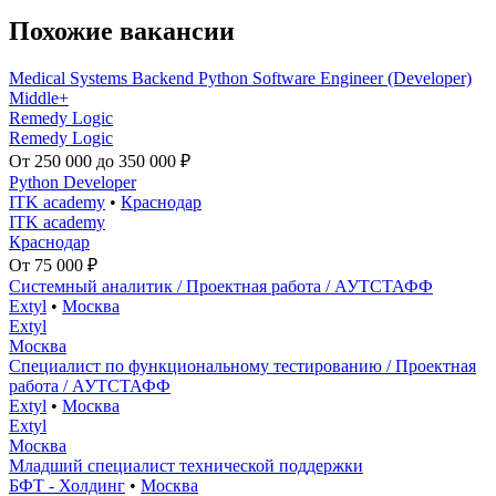
Похожие вакансии
Medical Systems Backend Python Software Engineer (Developer)
Middle+
Remedy Logic
Remedy Logic
От 250 000 до 350 000 ₽
Python Developer
ITK academy
•
Краснодар
ITK academy
Краснодар
От 75 000 ₽
Системный аналитик / Проектная работа / АУТСТАФФ
Extyl
•
Москва
Extyl
Москва
Специалист по функциональному тестированию / Проектная
работа / АУТСТАФФ
Extyl
•
Москва
Extyl
Москва
Младший специалист технической поддержки
БФТ - Холдинг
•
Москва