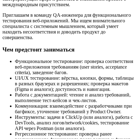
международным присутствием.
Приглашаем в команду QA-инженера для функционального
тестирования веб-приложений. Мы ищем внимательного
специалиста с системным мышлением, который умеет
находить несоответствия и доводить продукт до
совершенства.
Чем предстоит заниматься
Функциональное тестирование: проверка соответствия
веб-приложения требованиям (user stories, acceptance
criteria), заведение багов.
UI/UX тестирование: вёрстка, кнопки, формы, таблицы
в разных браузерах и разрешениях; проверка макетов
(Figma и аналоги); доступность и навигация.
Работа с документацией: чтение и анализ требований,
выполнение тест-кейсов и чек-листов.
Коммуникация: взаимодействие с разработчиками при
багфиксе, уточнение требований у Product Owner.
Инструменты: задачи в ClickUp (или аналоги), работа с
DevTools, анализ логов/network/cookies, тестирование
API через Postman (или аналоги).
Регрессионное тестирование: проверка ранее