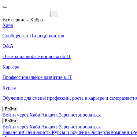
Все сервисы Хабра
Хабр
Сообщество IT-специалистов
Q&A
Ответы на любые вопросы об IT
Карьера
Профессиональное развитие в IT
Курсы
Обучение для смены профессии, роста в карьере и саморазвити
Войти
Войти через Хабр Аккаунт
Зарегистрироваться
Войти
Войти через Хабр Аккаунт
Зарегистрироваться
Вакансии
Специалисты
Курсы и обучение
Эксперты
Компании
Р