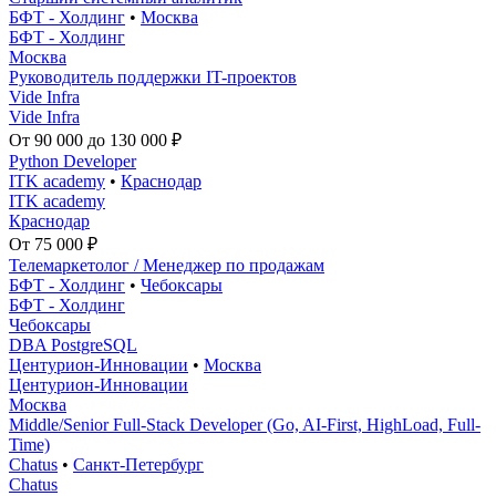
БФТ - Холдинг
•
Москва
БФТ - Холдинг
Москва
Руководитель поддержки IT-проектов
Vide Infra
Vide Infra
От 90 000 до 130 000 ₽
Python Developer
ITK academy
•
Краснодар
ITK academy
Краснодар
От 75 000 ₽
Телемаркетолог / Менеджер по продажам
БФТ - Холдинг
•
Чебоксары
БФТ - Холдинг
Чебоксары
DBA PostgreSQL
Центурион-Инновации
•
Москва
Центурион-Инновации
Москва
Middle/Senior Full-Stack Developer (Go, AI-First, HighLoad, Full-
Time)
Chatus
•
Санкт-Петербург
Chatus