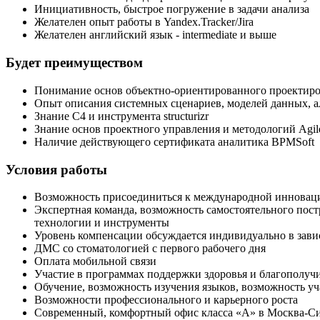
Инициативность, быстрое погружение в задачи анализа
Желателен опыт работы в Yandex.Tracker/Jira
Желателен английский язык - intermediate и выше
Будет преимуществом
Понимание основ объектно-ориентированного проектир
Опыт описания системных сценариев, моделей данных, 
Знание С4 и инструмента structurizr
Знание основ проектного управления и методологий Agile
Наличие действующего сертификата аналитика BPMSoft
Условия работы
Возможность присоединиться к международной инноваци
Экспертная команда, возможность самостоятельного пост
технологии и инструменты
Уровень компенсации обсуждается индивидуально в зави
ДМС со стоматологией с первого рабочего дня
Оплата мобильной связи
Участие в программах поддержки здоровья и благополучия
Обучение, возможность изучения языков, возможность уч
Возможности профессионального и карьерного роста
Современный, комфортный офис класса «А» в Москва-С