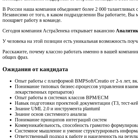
В России наша компания объединяет более 2 000 талантливых с
Независимо от того, в каком подразделении Вы работаете, Вы
поощряет работу в команде.
Сегодня компания АстраЗенека открывает вакансию
Аналитик
У человека на этой позиции есть уникальная возможность поуч
Расскажите, почему классно работать именно в вашей компании,
общих фраз.
Ожидания от кандидата
Опыт работы с платформой BMPSoft/Creatio от 2-х лет, в
Понимание типовых бизнес-процессов управления взаим
лекарственных препаратов)
Опыт работы в системах классов BPM/ECM
Навык подготовки проектной документации (ТЗ, тест-кейс
Знание UML 2.0 и инструмента plantuml
Знание основ системного анализа
Понимание принципов интеграций систем
Коммуникабельность, способность грамотно формулироват
Системное мышление и умение структурировать инфор
Ответственный подход к работе и нацеленность на резуль