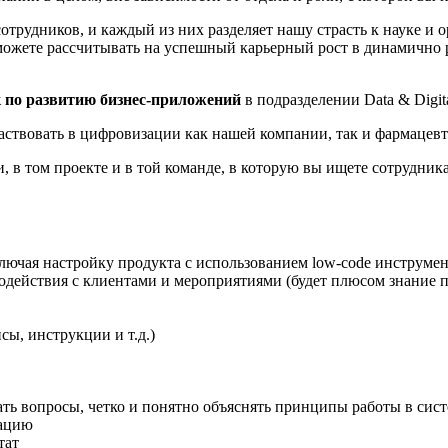
отрудников, и каждый из них разделяет нашу страсть к науке и 
 можете рассчитывать на успешный карьерный рост в динамично 
 по развитию бизнес-приложений
в подразделении Data & Digit
аствовать в цифровизации как нашей компании, так и фармацевт
 в том проекте и в той команде, в которую вы ищете сотрудника
ключая настройку продукта с использованием low-code инструме
одействия с клиентами и мероприятиями (будет плюсом знание 
ы, инструкции и т.д.)
ь вопросы, четко и понятно объяснять принципы работы в сист
мацию
тат