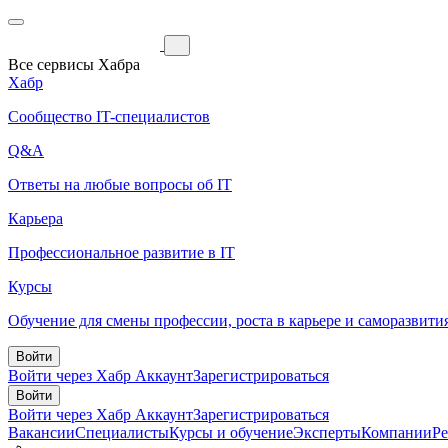
Все сервисы Хабра
Хабр
Сообщество IT-специалистов
Q&A
Ответы на любые вопросы об IT
Карьера
Профессиональное развитие в IT
Курсы
Обучение для смены профессии, роста в карьере и саморазвити
Войти
Войти через Хабр Аккаунт
Зарегистрироваться
Войти
Войти через Хабр Аккаунт
Зарегистрироваться
Вакансии
Специалисты
Курсы и обучение
Эксперты
Компании
Р