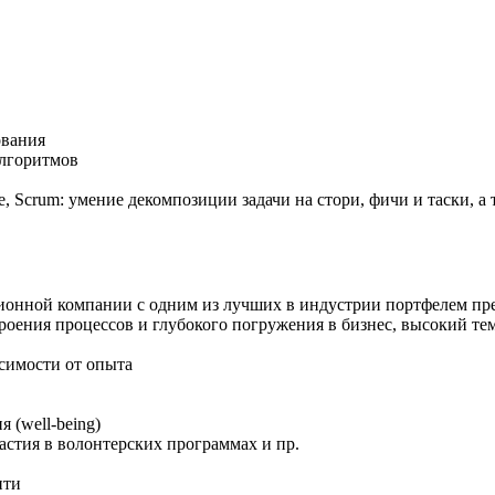
ования
алгоритмов
, Scrum: умение декомпозиции задачи на стори, фичи и таски, а 
онной компании с одним из лучших в индустрии портфелем пр
роения процессов и глубокого погружения в бизнес, высокий т
симости от опыта
 (well-being)
астия в волонтерских программах и пр.
ити