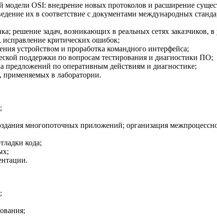
вой модели OSI: внедрение новых протоколов и расширение сущ
ведение их в соответствие с документами международных станд
; решение задач, возникающих в реальных сетях заказчиков, в 
 исправление критических ошибок;
ния устройством и проработка командного интерфейса;
ческой поддержки по вопросам тестирования и диагностики ПО;
а предложений по оперативным действиям и диагностике;
, применяемых в лаборатории.
;
оздания многопоточных приложений; организация межпроцессно
тладки кода;
ых;
ентации.
;
ования;