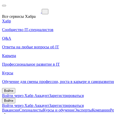
Все сервисы Хабра
Хабр
Сообщество IT-специалистов
Q&A
Ответы на любые вопросы об IT
Карьера
Профессиональное развитие в IT
Курсы
Обучение для смены профессии, роста в карьере и саморазвити
Войти
Войти через Хабр Аккаунт
Зарегистрироваться
Войти
Войти через Хабр Аккаунт
Зарегистрироваться
Вакансии
Специалисты
Курсы и обучение
Эксперты
Компании
Р