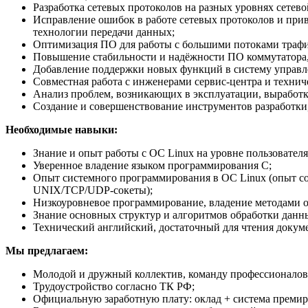
Разработка сетевых протоколов на разных уровнях сете
Исправление ошибок в работе сетевых протоколов и при
технологии передачи данных;
Оптимизация ПО для работы с большими потоками трафика
Повышение стабильности и надёжности ПО коммутатора,
Добавление поддержки новых функций в систему управле
Совместная работа с инженерами сервис-центра и техни
Анализ проблем, возникающих в эксплуатации, выработк
Создание и совершенствование инструментов разработки
Необходимые навыки:
Знание и опыт работы с ОС Linux на уровне пользователя
Уверенное владение языком программирования C;
Опыт системного программирования в ОС Linux (опыт с
UNIX/TCP/UDP-сокеты);
Низкоуровневое программирование, владение методами о
Знание основных структур и алгоритмов обработки данн
Технический английский, достаточный для чтения докум
Мы предлагаем:
Молодой и дружный коллектив, команду профессионалов
Трудоустройство согласно ТК РФ;
Официальную заработную плату: оклад + система премир