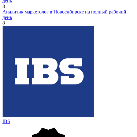
день
8
Аналитик маркетолог в Новосибирске на полный рабочий
день
8
IBS