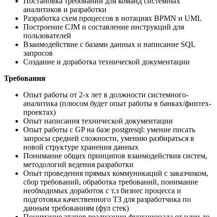
Постановка требований для команд системных
аналитиков и разработки
Разработка схем процессов в нотациях BPMN и UML
Построение CJM и составление инструкций для
пользователей
Взаимодействие с базами данных и написание SQL
запросов
Создание и доработка технической документации
Требования
Опыт работы от 2-х лет в должности системного-
аналитика (плюсом будет опыт работы в банках/финтех-
проектах)
Опыт написания технической документации
Опыт работы с GP на базе postgresql: умение писать
запросы средней сложности, умению разбираться в
новой структуре хранения данных
Понимание общих принципов взаимодействия систем,
методологий ведения разработки
Опыт проведения прямых коммуникаций с заказчиком,
сбор требований, обработка требований, понимание
необходимых доработок с т.з бизнес процесса и
подготовка качественного ТЗ для разработчика по
данным требованиям (фул стек)
Понимание этапов реализации функционала от идеи до