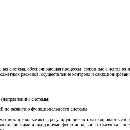
льная система, обеспечивающая процессы, связанные с исполне
юджетных расходов, осуществление контроля и санкционирован
 (направлений) системы:
ий по развитию функциональности системы
рмативно-правовые акты, регулирующие автоматизированные в ра
вление рисками и ожиданиями функционального заказчика – опе
м;