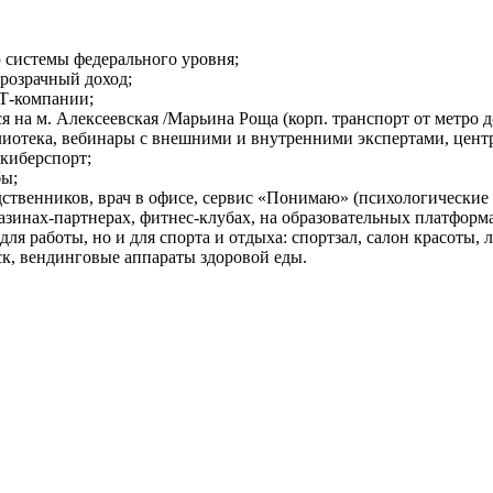
 системы федерального уровня;
розрачный доход;
ИТ-компании;
на м. Алексеевская /Марьина Роща (корп. транспорт от метро д
лиотека, вебинары с внешними и внутренними экспертами, центр
 киберспорт;
бы;
ственников, врач в офисе, сервис «Понимаю» (психологические
азинах-партнерах, фитнес-клубах, на образовательных платформа
ля работы, но и для спорта и отдыха: спортзал, салон красоты,
к, вендинговые аппараты здоровой еды.