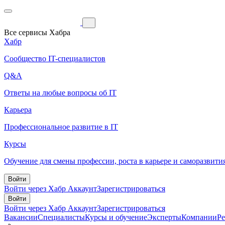
Все сервисы Хабра
Хабр
Сообщество IT-специалистов
Q&A
Ответы на любые вопросы об IT
Карьера
Профессиональное развитие в IT
Курсы
Обучение для смены профессии, роста в карьере и саморазвити
Войти
Войти через Хабр Аккаунт
Зарегистрироваться
Войти
Войти через Хабр Аккаунт
Зарегистрироваться
Вакансии
Специалисты
Курсы и обучение
Эксперты
Компании
Р