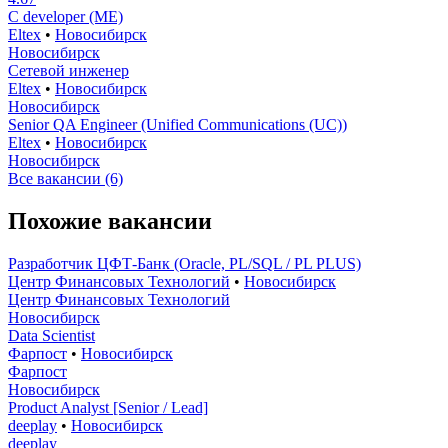
C developer (ME)
Eltex
•
Новосибирск
Новосибирск
Сетевой инженер
Eltex
•
Новосибирск
Новосибирск
Senior QA Engineer (Unified Communications (UC))
Eltex
•
Новосибирск
Новосибирск
Все вакансии (6)
Похожие вакансии
Разработчик ЦФТ-Банк (Oracle, PL/SQL / PL PLUS)
Центр Финансовых Технологий
•
Новосибирск
Центр Финансовых Технологий
Новосибирск
Data Scientist
Фарпост
•
Новосибирск
Фарпост
Новосибирск
Product Analyst [Senior / Lead]
deeplay
•
Новосибирск
deeplay