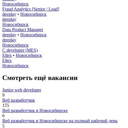
Новосибирск
Fraud Analytics [Senior / Lead]
deeplay
•
Новосибирск
deeplay
Новосибирск
Data Product Manager
deeplay
•
Новосибирск
deeplay
Новосибирск
C developer (MES)
Eltex
•
Новосибирск
Eltex
Новосибирск
Смотреть ещё вакансии
Junior web developer
9
Веб разработчик
155
Веб разработчик в Новосибирске
6
Веб разработчик в Новосибирске на полный рабочий день
5