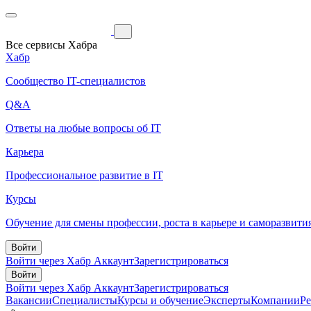
Все сервисы Хабра
Хабр
Сообщество IT-специалистов
Q&A
Ответы на любые вопросы об IT
Карьера
Профессиональное развитие в IT
Курсы
Обучение для смены профессии, роста в карьере и саморазвити
Войти
Войти через Хабр Аккаунт
Зарегистрироваться
Войти
Войти через Хабр Аккаунт
Зарегистрироваться
Вакансии
Специалисты
Курсы и обучение
Эксперты
Компании
Р