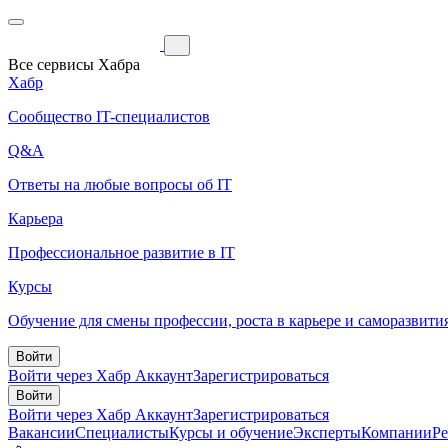
Все сервисы Хабра
Хабр
Сообщество IT-специалистов
Q&A
Ответы на любые вопросы об IT
Карьера
Профессиональное развитие в IT
Курсы
Обучение для смены профессии, роста в карьере и саморазвити
Войти
Войти через Хабр Аккаунт
Зарегистрироваться
Войти
Войти через Хабр Аккаунт
Зарегистрироваться
Вакансии
Специалисты
Курсы и обучение
Эксперты
Компании
Р