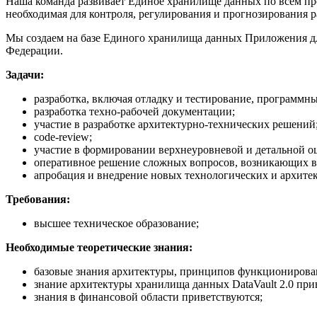
Наша команда развивает Единое хранилище данных по всем пр
необходимая для контроля, регулирования и прогнозирования 
Мы создаем на базе Единого хранилища данных Приложения дл
Федерации.
Задачи:
разработка, включая отладку и тестирование, программны
разработка техно-рабочей документации;
участие в разработке архитектурно-технических решений
сode-review;
участие в формировании верхнеуровневой и детальной оц
оперативное решение сложных вопросов, возникающих в 
апробация и внедрение новых технологических и архите
Требования:
высшее техническое образование;
Необходимые теоретические знания:
базовые знания архитектуры, принципов функционирова
знание архитектуры хранилища данных DataVault 2.0 прив
знания в финансовой области приветствуются;