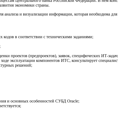
оцессам Центрального банка Российской Федерации. В нем конс
развития экономики страны.
я анализа и визуализации информации, которая необходима дл
х кодов в соответствии с техническими заданиями;
;
енки проектов (предпроектов), заявок, специфических ИТ-задач
ходе эксплуатации компонентов ИТС, консультирует специалисто
ктурных решений;
ния и основных особенностей СУБД Oracle;
етствуется;