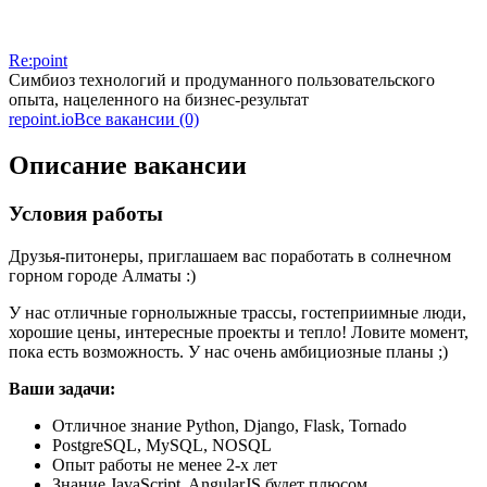
Re:point
Симбиоз технологий и продуманного пользовательского
опыта, нацеленного на бизнес-результат
repoint.io
Все вакансии (0)
Описание вакансии
Условия работы
Друзья-питонеры, приглашаем вас поработать в солнечном
горном городе Алматы :)
У нас отличные горнолыжные трассы, гостеприимные люди,
хорошие цены, интересные проекты и тепло! Ловите момент,
пока есть возможность. У нас очень амбициозные планы ;)
Ваши задачи:
Отличное знание Python, Django, Flask, Tornado
PostgreSQL, MySQL, NOSQL
Опыт работы не менее 2-х лет
Знание JavaScript, AngularJS будет плюсом