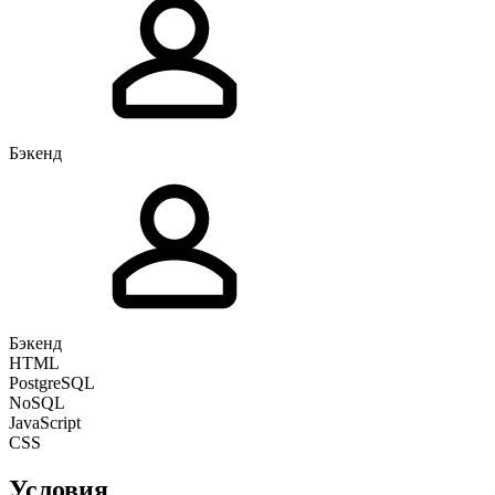
Бэкенд
Бэкенд
HTML
PostgreSQL
NoSQL
JavaScript
CSS
Условия