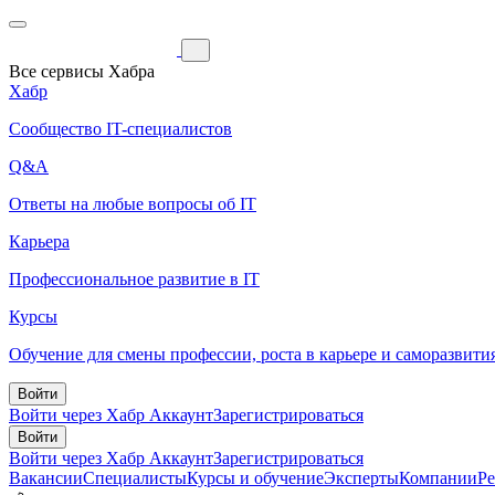
Все сервисы Хабра
Хабр
Сообщество IT-специалистов
Q&A
Ответы на любые вопросы об IT
Карьера
Профессиональное развитие в IT
Курсы
Обучение для смены профессии, роста в карьере и саморазвити
Войти
Войти через Хабр Аккаунт
Зарегистрироваться
Войти
Войти через Хабр Аккаунт
Зарегистрироваться
Вакансии
Специалисты
Курсы и обучение
Эксперты
Компании
Р