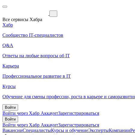
Все сервисы Хабра
Хабр
Сообщество IT-специалистов
Q&A
Ответы на любые вопросы об IT
Карьера
Профессиональное развитие в IT
Курсы
Обучение для смены профессии, роста в карьере и саморазвити
Войти
Войти через Хабр Аккаунт
Зарегистрироваться
Войти
Войти через Хабр Аккаунт
Зарегистрироваться
Вакансии
Специалисты
Курсы и обучение
Эксперты
Компании
Р