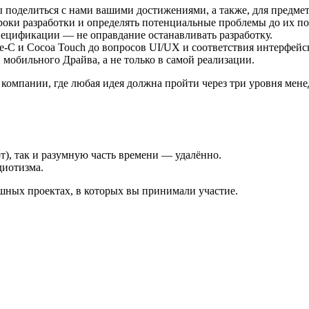
оделиться с нами вашими достижениями, а также, для предметн
сроки разработки и определять потенциальные проблемы до их по
пецификации — не оправдание останавливать разработку.
ive-C и Cocoa Touch до вопросов UI/UX и соответствия интерфей
 мобильного Драйва, а не только в самой реализации.
й компании, где любая идея должна пройти через три уровня мен
т), так и разумную часть времени — удалённо.
диотизма.
ешных проектах, в которых вы принимали участие.