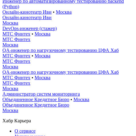
Инженер по автоматизированному тестированию backend
(Python)
Онлайн-кинотеатр Иви
•
Москва
Онлайн-кинотеатр Иви
Москва
DevOps-инженер (стажер)
МТС Финтех
•
Москва
МТС Финтех
Москва
QA-инженер по нагрузочному тестированию ЦФА Хаб
МТС Финтех
•
Москва
МТС Финтех
Москва
QA-инженер по нагрузочному тестированию ЦФА Хаб
МТС Финтех
•
Москва
МТС Финтех
Москва
Администратор систем мониторинга
Объединенное Кредитное Бюро
•
Москва
Объединенное Кредитное Бюро
Москва
Хабр Карьера
О сервисе