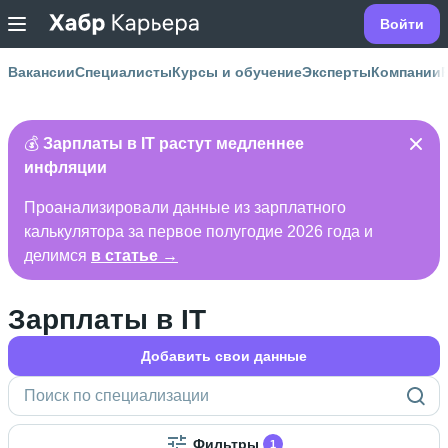
Войти
Вакансии
Специалисты
Курсы и обучение
Эксперты
Компании
💰
Зарплаты в IT растут медленнее
инфляции
Проанализировали данные из зарплатного
калькулятора за первое полугодие 2026 года и
делимся
в статье →
Зарплаты в IT
Добавить свои данные
Фильтры
1