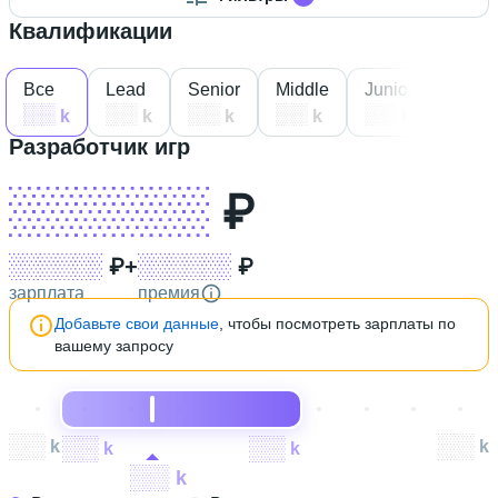
Квалификации
Все
Lead
Senior
Middle
Junior
Intern
k
k
k
k
k
k
Разработчик игр
XXX XXX
₽
XXX XXX
₽
+
XXX XXX
₽
зарплата
премия
Добавьте свои данные
, чтобы посмотреть зарплаты по
вашему запросу
XXX
k
XXX
k
XXX
k
XXX
k
XXX
k