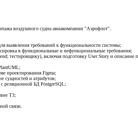
кипажа воздушного судна авиакомпании "Аэрофлот".
 для выявления требований к функциональности системы;
ассировка в функциональные и нефункциональные требования;
kend; тестировщику), включая подготовку User Story и описание 
PlantUML;
еме проектирования Figma;
е сущностей и атрибутов;
 с реляционной БД PostgreSQL;
вие Т3;
ной связи.