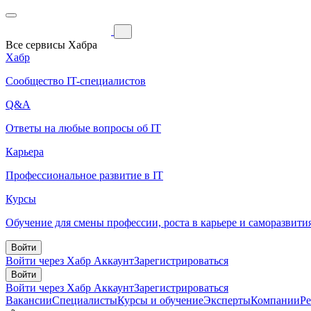
Все сервисы Хабра
Хабр
Сообщество IT-специалистов
Q&A
Ответы на любые вопросы об IT
Карьера
Профессиональное развитие в IT
Курсы
Обучение для смены профессии, роста в карьере и саморазвити
Войти
Войти через Хабр Аккаунт
Зарегистрироваться
Войти
Войти через Хабр Аккаунт
Зарегистрироваться
Вакансии
Специалисты
Курсы и обучение
Эксперты
Компании
Р