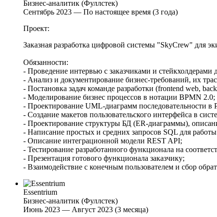
Бизнес-аналитик (Фуллстек)
Сентябрь 2023 — По настоящее время (3 года)
Проект:
Заказная разработка цифровой системы "SkyCrew" для э
Обязанности:
- Проведение интервью с заказчиками и стейкхолдерами
- Анализ и документирование бизнес-требований, их тр
- Постановка задач команде разработки (frontend web, bac
- Моделирование бизнес процессов в нотации BPMN 2.0;
- Проектирование UML-диаграмм последовательности в 
- Создание макетов пользовательского интерфейса в сист
- Проектирование структуры БД (ER-диаграммы), описани
- Написание простых и средних запросов SQL для работы
- Описание интеграционной модели REST API;
- Тестирование разработанного функционала на соответст
- Презентация готового функционала заказчику;
- Взаимодействие с конечным пользователем и сбор обрат
Essentrium
Бизнес-аналитик (Фуллстек)
Июнь 2023 — Август 2023 (3 месяца)