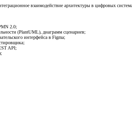
интеграционное взаимодействие архитектуры в цифровых систем
PMN 2.0;
ьности (PlantUML), диаграмм сценариев;
ательского интерфейса в Figma;
естировщика;
EST API;
;