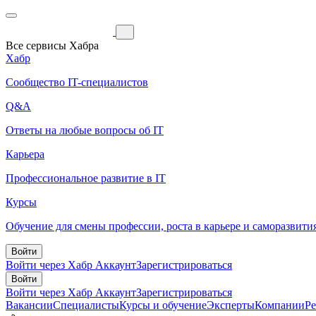
Все сервисы Хабра
Хабр
Сообщество IT-специалистов
Q&A
Ответы на любые вопросы об IT
Карьера
Профессиональное развитие в IT
Курсы
Обучение для смены профессии, роста в карьере и саморазвити
Войти
Войти через Хабр Аккаунт
Зарегистрироваться
Войти
Войти через Хабр Аккаунт
Зарегистрироваться
Вакансии
Специалисты
Курсы и обучение
Эксперты
Компании
Р