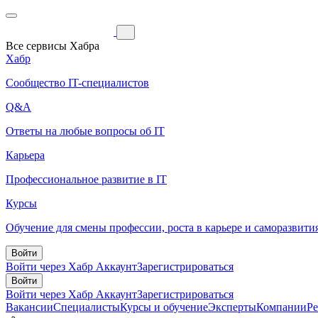
Все сервисы Хабра
Хабр
Сообщество IT-специалистов
Q&A
Ответы на любые вопросы об IT
Карьера
Профессиональное развитие в IT
Курсы
Обучение для смены профессии, роста в карьере и саморазвити
Войти
Войти через Хабр Аккаунт
Зарегистрироваться
Войти
Войти через Хабр Аккаунт
Зарегистрироваться
Вакансии
Специалисты
Курсы и обучение
Эксперты
Компании
Р