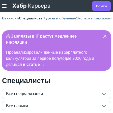
Войти
Вакансии
Специалисты
Курсы и обучение
Эксперты
Компании
💰
Зарплаты в IT растут медленнее
инфляции
Проанализировали данные из зарплатного
калькулятора за первое полугодие 2026 года и
делимся
в статье →
Специалисты
Все специализации
Все навыки