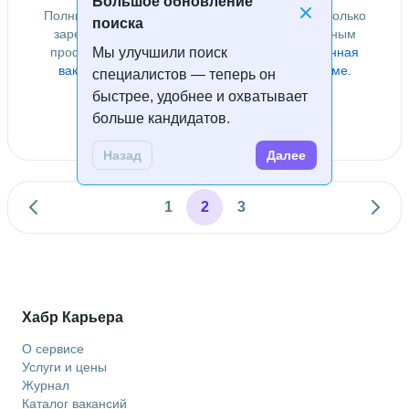
Большое обновление
Полный поиск по базе специалистов доступен только
поиска
зарегистрированным пользователям с созданным
профилем компании, у которых есть
Мы улучшили поиск
размещённая
вакансия
или приобретён
доступ к базе резюме
.
специалистов — теперь он
быстрее, удобнее и охватывает
Войти
Зарегистрироваться
больше кандидатов.
Назад
Далее
1
2
3
Хабр Карьера
О сервисе
Услуги и цены
Журнал
Каталог вакансий