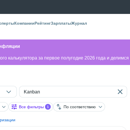
сперты
Компании
Рейтинг
Зарплаты
Журнал
инфляции
го калькулятора за первое полугодие 2026 года и делимся
Kanban
Все фильтры
По соответствию
1
оризации