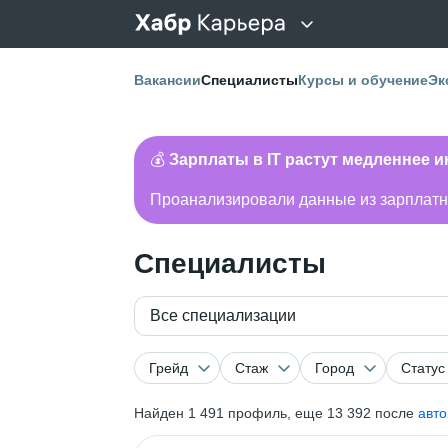
Вакансии
Специалисты
Курсы и обучение
Эк
💰
Зарплаты в IT растут медленнее 
Проанализировали данные из зарплатно
Специалисты
Все специализации
Грейд
Стаж
Город
Статус
Найден
1 491
профиль, еще 13 392 после
авт