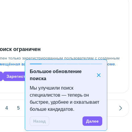
оиск ограничен
упен только зарегистрированным пользователям с созданным
мещённая вакансия
или приобретён
доступ к базе резюме
.
Большое обновление
Зарегистрироваться
поиска
Мы улучшили поиск
специалистов — теперь он
быстрее, удобнее и охватывает
4
5
6
7
8
...
больше кандидатов.
Назад
Далее