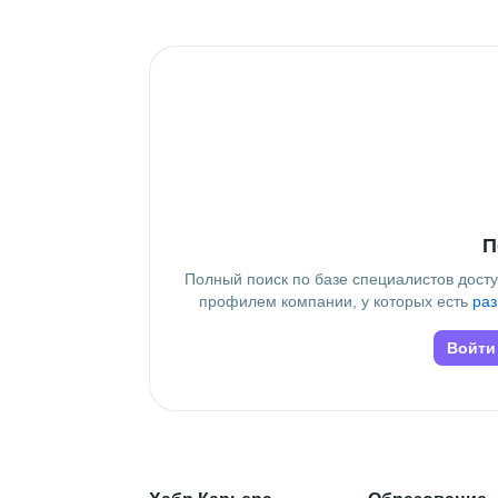
Дополнительное образование
СБЕР x Studre
 • 
Result School
П
Полный поиск по базе специалистов дост
профилем компании, у которых есть
раз
Войти