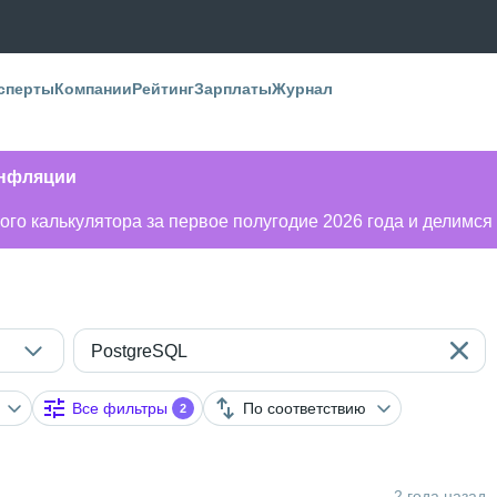
сперты
Компании
Рейтинг
Зарплаты
Журнал
инфляции
го калькулятора за первое полугодие 2026 года и делимся
PostgreSQL
Все фильтры
По соответствию
2
2 года назад