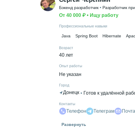
Бэкенд разработчик
 • 
Разработчик пр
От 40 000 ₽
 • 
Ищу работу
Профессиональные навыки
Java
Spring Boot
Hibernate
Apa
Возраст
40 лет
Опыт работы
Не указан
Город
Донецк
 • 
Готов к удалённой раб
Контакты
Телефон
Телеграм
Почт
Высшее образование
Развернуть
ДГМА
 • 
Автоматизации машинос