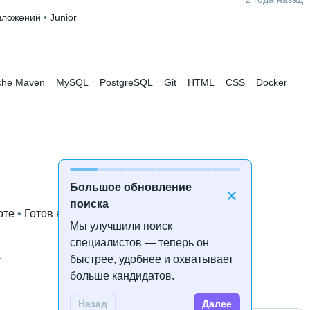
иложений
 • 
Junior
che Maven
MySQL
PostgreSQL
Git
HTML
CSS
Docker
Большое обновление
поиска
оте
 • 
Готов к переезду
Мы улучшили поиск
специалистов — теперь он
а
быстрее, удобнее и охватывает
больше кандидатов.
троения
 • 
5 лет и 5 месяцев
Назад
Далее