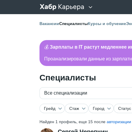
Вакансии
Специалисты
Курсы и обучение
Эк
💰
Зарплаты в IT растут медленнее 
Проанализировали данные из зарплатно
Специалисты
Все специализации
Грейд
Стаж
Город
Статус
Найден
1
профиль, еще 15 после
авторизации
Сергей Черепнин