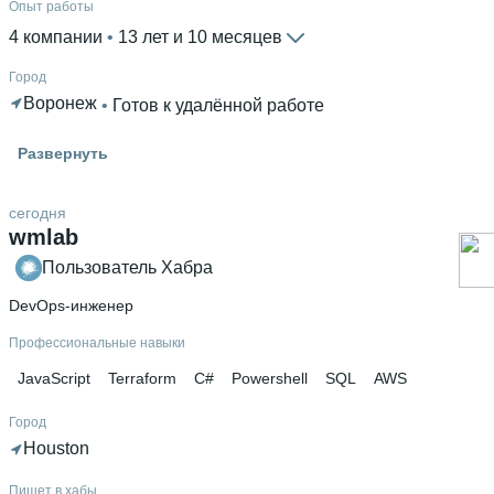
Опыт работы
4 компании
 • 
13 лет и 10 месяцев
Город
Воронеж
 • 
Готов к удалённой работе
Знание языков
Развернуть
Английский В1
сегодня
wmlab
Пользователь Хабра
DevOps-инженер
Профессиональные навыки
JavaScript
Terraform
C#
Powershell
SQL
AWS
Город
Houston
Пишет в хабы