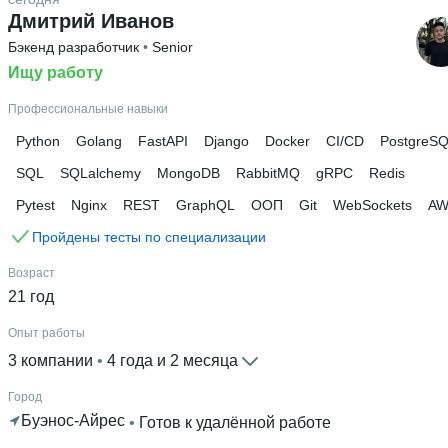
Высшее образование
Дмитрий Иванов
ТюмГУ
Бэкенд разработчик
 • 
Senior
Ищу работу
Дополнительное образование
Институт математики, естественных наук и
Профессиональные навыки
информационных технологий
Python
Golang
FastAPI
Django
Docker
CI/CD
PostgreS
SQL
SQLalchemy
MongoDB
RabbitMQ
gRPC
Redis
Pytest
Nginx
REST
GraphQL
ООП
Git
WebSockets
AW
Пройдены тесты по специализации
Возраст
21 год
Опыт работы
3 компании
 • 
4 года и 2 месяца
Город
Буэнос-Айрес
 • 
Готов к удалённой работе