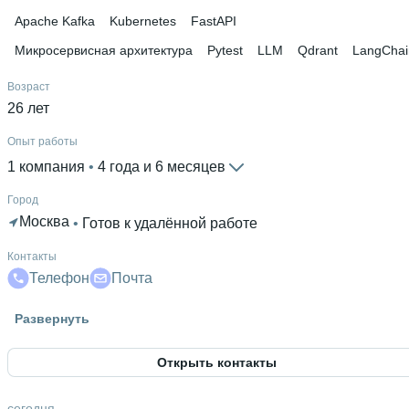
Apache Kafka
Kubernetes
FastAPI
Микросервисная архитектура
Pytest
LLM
Qdrant
LangChai
Возраст
26 лет
Опыт работы
1 компания
 • 
4 года и 6 месяцев
Город
Москва
 • 
Готов к удалённой работе
Контакты
Телефон
Почта
Гражданство
Развернуть
Россия
Открыть контакты
Знание языков
Русский родной язык
 • 
Английский С1
 • 
Немецкий А2
сегодня