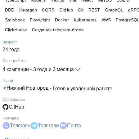
DDD
Hexagon
CQRS
GitHub
Git
REST
GraphQL
gRP
Storybook
Playwright
Docker
Kubernetes
AWS
PostgreSQ
ClickHouse
Создание telegram-ботов
Возраст
24 года
Опыт работы
4 компании
 • 
3 года и 3 месяца
Город
Нижний Новгород
 • 
Готов к удалённой работе
Сообщества
GitHub
Контакты
Телефон
Телеграм
Почта
Гражданство