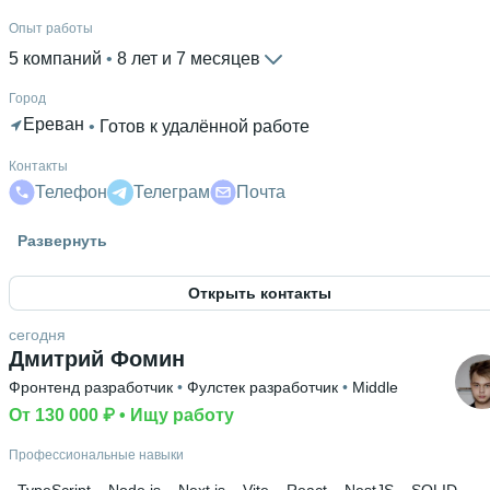
Опыт работы
5 компаний
 • 
8 лет и 7 месяцев
Город
Ереван
 • 
Готов к удалённой работе
Контакты
Телефон
Телеграм
Почта
Гражданство
Развернуть
Россия
Открыть контакты
Знание языков
Английский В2
сегодня
Дмитрий Фомин
Высшее образование
Фронтенд разработчик
 • 
Фулстек разработчик
 • 
Middle
ГФ ИжГТУ
 • 
Автоматизированных систем обработки
информации и управления
От 130 000 ₽
 • 
Ищу работу
 • 
3 года и 9 месяцев
Профессиональные навыки
TypeScript
Node.js
Next.js
Vite
React
NestJS
SOLID