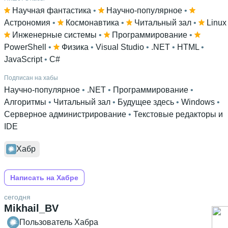
Научная фантастика
 • 
Научно-популярное
 • 
Астрономия
 • 
Космонавтика
 • 
Читальный зал
 • 
Linux
Инженерные системы
 • 
Программирование
 • 
PowerShell
 • 
Физика
 • 
Visual Studio
 • 
.NET
 • 
HTML
 • 
JavaScript
 • 
C#
Подписан на хабы
Научно-популярное
 • 
.NET
 • 
Программирование
 • 
Алгоритмы
 • 
Читальный зал
 • 
Будущее здесь
 • 
Windows
 • 
Серверное администрирование
 • 
Текстовые редакторы и
IDE
Хабр
Написать на Хабре
сегодня
Mikhail_BV
Пользователь Хабра