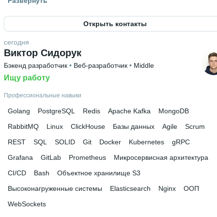
Развернуть
Россия
Открыть контакты
Знание языков
Английский В1
сегодня
Виктор Сидорук
Высшее образование
Бэкенд разработчик
 • 
Веб-разработчик
 • 
Middle
НФ ГУ-ВШЭ
 • 
Информатики, математики и компьютерных
наук
Ищу работу
 • 
3 года и 11 месяцев
Профессиональные навыки
Golang
PostgreSQL
Redis
Apache Kafka
MongoDB
RabbitMQ
Linux
ClickHouse
Базы данных
Agile
Scrum
REST
SQL
SOLID
Git
Docker
Kubernetes
gRPC
Grafana
GitLab
Prometheus
Микросервисная архитектура
CI/CD
Bash
Объектное хранилище S3
Высоконагруженные системы
Elasticsearch
Nginx
ООП
WebSockets