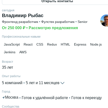
Открыть контакты
Знание языков
Русский родной язык
 • 
Английский С1
 • 
Немецкий В1
сегодня
Владимир Рыбас
Высшее образование
Фронтенд разработчик
 • 
Фулстек разработчик
 • 
Senior
NUS-Сингапур
 • 
Computing
 • 
5 лет и 6 месяцев
От 250 000 ₽
 • 
Рассмотрю предложения
Ещё 1 в профиле
Профессиональные навыки
JavaScript
React
CSS
Redux
HTML
Express
Node.js
Jenkins
AWS
Возраст
35 лет
Опыт работы
5 компаний
 • 
5 лет и 11 месяцев
Город
Москва
 • 
Готов к удалённой работе
 • 
Готов к переезду
Сообщества