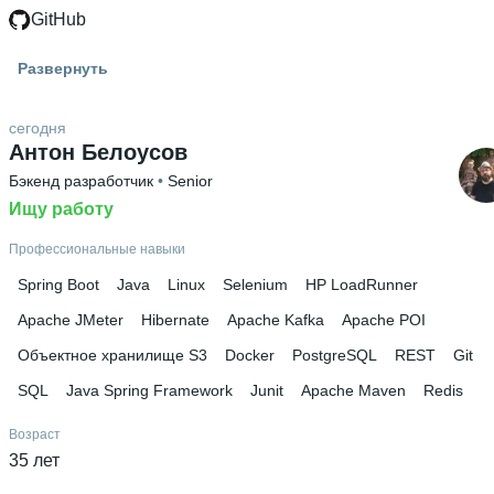
GitHub
Знание языков
Развернуть
Английский В2
Высшее образование
сегодня
Антон Белоусов
РУДН
 • 
Институт мировой экономики и бизнеса
(Международная школа бизнеса)
 • 
5 лет и 10 месяцев
Бэкенд разработчик
 • 
Senior
Ищу работу
Профессиональные навыки
Spring Boot
Java
Linux
Selenium
HP LoadRunner
Apache JMeter
Hibernate
Apache Kafka
Apache POI
Объектное хранилище S3
Docker
PostgreSQL
REST
Git
SQL
Java Spring Framework
Junit
Apache Maven
Redis
Возраст
35 лет