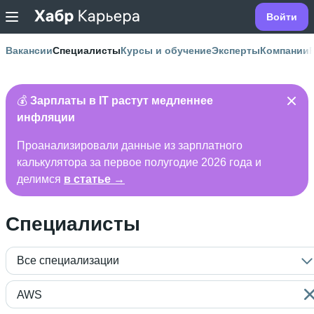
Войти
Вакансии
Специалисты
Курсы и обучение
Эксперты
Компании
💰
Зарплаты в IT растут медленнее
инфляции
Проанализировали данные из зарплатного
калькулятора за первое полугодие 2026 года и
делимся
в статье →
Специалисты
Все специализации
AWS