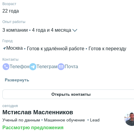
Возраст
22 года
Опыт работы
3 компании
 • 
4 года и 4 месяца
Город
Москва
 • 
Готов к удалённой работе
 • 
Готов к переезду
Контакты
Телефон
Телеграм
Почта
Гражданство
Развернуть
Россия
Открыть контакты
Знание языков
Английский В2
 • 
Польский В2
 • 
Русский С2
сегодня
Мстислав Масленников
Высшее образование
Ученый по данным
 • 
Машинное обучение
 • 
Lead
БГУИР
 • 
Компьютерного проектирования (ФКП)
 • 
3 года
Рассмотрю предложения
Дополнительное образование