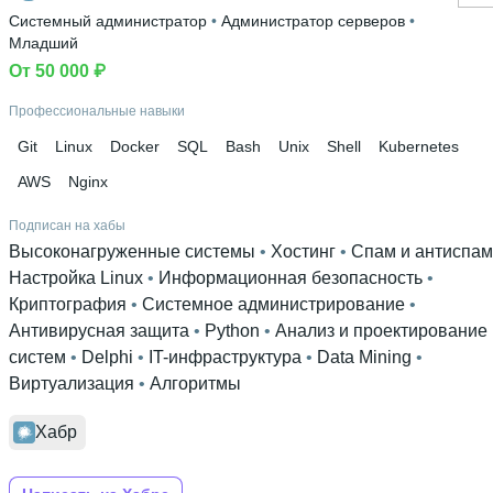
Системный администратор
 • 
Администратор серверов
 • 
Младший
От 50 000 ₽
Профессиональные навыки
Git
Linux
Docker
SQL
Bash
Unix
Shell
Kubernetes
AWS
Nginx
Подписан на хабы
Высоконагруженные системы
 • 
Хостинг
 • 
Спам и антиспам
Настройка Linux
 • 
Информационная безопасность
 • 
Криптография
 • 
Системное администрирование
 • 
Антивирусная защита
 • 
Python
 • 
Анализ и проектирование
систем
 • 
Delphi
 • 
IT-инфраструктура
 • 
Data Mining
 • 
Виртуализация
 • 
Алгоритмы
Хабр