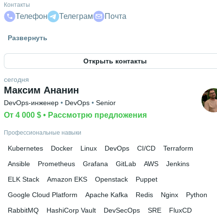
Контакты
Телефон
Телеграм
Почта
Знание языков
Развернуть
Испанский А2
 • 
Русский родной язык
 • 
Английский В1
Открыть контакты
сегодня
Максим Ананин
DevOps-инженер
 • 
DevOps
 • 
Senior
От 4 000 $
 • 
Рассмотрю предложения
Профессиональные навыки
Kubernetes
Docker
Linux
DevOps
CI/CD
Terraform
Ansible
Prometheus
Grafana
GitLab
AWS
Jenkins
ELK Stack
Amazon EKS
Openstack
Puppet
Google Cloud Platform
Apache Kafka
Redis
Nginx
Python
RabbitMQ
HashiCorp Vault
DevSecOps
SRE
FluxCD