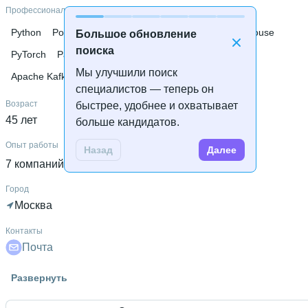
ISsoft Solutions
Профессиональные навыки
Python
PostgreSQL
OpenCV
Kubernetes
ClickHouse
Большое обновление
поиска
PyTorch
Pandas
Apache Airflow
Нейронные сети
Мы улучшили поиск
Apache Kafka
Объектное хранилище S3
C++
специалистов — теперь он
Возраст
быстрее, удобнее и охватывает
45 лет
больше кандидатов.
Опыт работы
Назад
Далее
7 компаний
 • 
26 лет и 8 месяцев
Город
Москва
Контакты
Почта
Гражданство
Развернуть
Россия