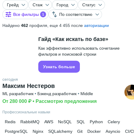
Грейд
Стаж
Город
Статус
Все фильтры
По соответствию
1
Найдено
462
профиля, еще 4 455 после
авторизации
Гайд «Как искать по базе»
Как эффективно использовать сочетание
фильтров и поисковой строки
Узнать больше
сегодня
Максим Нестеров
ML разработчик
 • 
Бэкенд разработчик
 • 
Middle
От 280 000 ₽
 • 
Рассмотрю предложения
Профессиональные навыки
Redis
RabbitMQ
AWS
NoSQL
SQL
Python
Celery
PostgreSQL
Nginx
SQLalchemy
Git
Docker
Asyncio
CI/