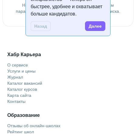
Не удалось найти специалистов по заданным
быстрее, удобнее и охватывает
параметрам. Попробуйте изменить условия поиска.
больше кандидатов.
Назад
Далее
Хабр Карьера
О сервисе
Услуги и цены
Журнал
Каталог вакансий
Каталог курсов
Карта сайта
Контакты
Образование
Отзывы об онлайн-школах
Рейтинг школ