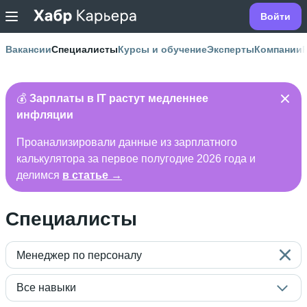
Войти
Вакансии
Специалисты
Курсы и обучение
Эксперты
Компании
💰
Зарплаты в IT растут медленнее
инфляции
Проанализировали данные из зарплатного
калькулятора за первое полугодие 2026 года и
делимся
в статье →
Специалисты
Менеджер по персоналу
Все навыки