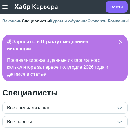
Войти
Вакансии
Специалисты
Курсы и обучение
Эксперты
Компании
💰
Зарплаты в IT растут медленнее
инфляции
Проанализировали данные из зарплатного
калькулятора за первое полугодие 2026 года и
делимся
в статье →
Специалисты
Все специализации
Все навыки