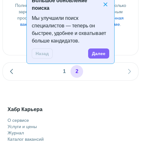
Большое обновление
Полный поиск по базе специалистов доступен только
поиска
зарегистрированным пользователям с созданным
профилем компании, у которых есть
Мы улучшили поиск
размещённая
вакансия
или приобретён
доступ к базе резюме
.
специалистов — теперь он
быстрее, удобнее и охватывает
Войти
Зарегистрироваться
больше кандидатов.
Назад
Далее
1
2
Хабр Карьера
О сервисе
Услуги и цены
Журнал
Каталог вакансий