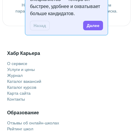
Не удалось найти специалистов по заданным
быстрее, удобнее и охватывает
параметрам. Попробуйте изменить условия поиска.
больше кандидатов.
Назад
Далее
Хабр Карьера
О сервисе
Услуги и цены
Журнал
Каталог вакансий
Каталог курсов
Карта сайта
Контакты
Образование
Отзывы об онлайн-школах
Рейтинг школ