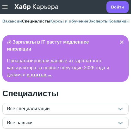
Войти
Вакансии
Специалисты
Курсы и обучение
Эксперты
Компании
💰
Зарплаты в IT растут медленнее
инфляции
Проанализировали данные из зарплатного
калькулятора за первое полугодие 2026 года и
делимся
в статье →
Специалисты
Все специализации
Все навыки