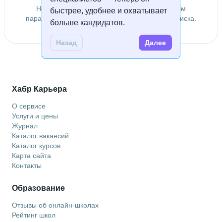
Не удалось найти специалистов по заданным
быстрее, удобнее и охватывает
параметрам. Попробуйте изменить условия поиска.
больше кандидатов.
Назад
Далее
Хабр Карьера
О сервисе
Услуги и цены
Журнал
Каталог вакансий
Каталог курсов
Карта сайта
Контакты
Образование
Отзывы об онлайн-школах
Рейтинг школ