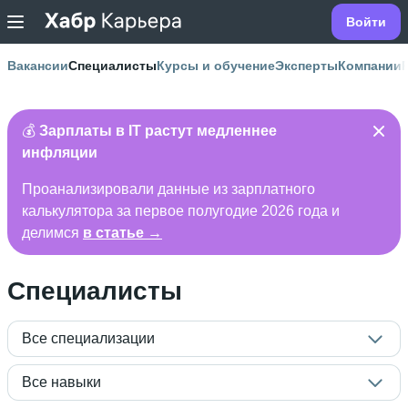
Войти
Вакансии
Специалисты
Курсы и обучение
Эксперты
Компании
💰
Зарплаты в IT растут медленнее
инфляции
Проанализировали данные из зарплатного
калькулятора за первое полугодие 2026 года и
делимся
в статье →
Специалисты
Все специализации
Все навыки