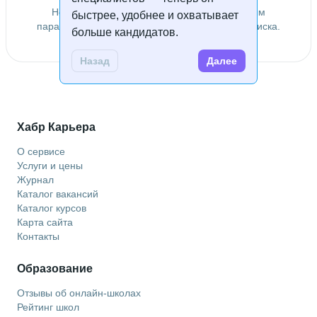
Не удалось найти специалистов по заданным
быстрее, удобнее и охватывает
параметрам. Попробуйте изменить условия поиска.
больше кандидатов.
Назад
Далее
Хабр Карьера
О сервисе
Услуги и цены
Журнал
Каталог вакансий
Каталог курсов
Карта сайта
Контакты
Образование
Отзывы об онлайн-школах
Рейтинг школ