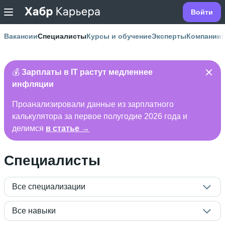
Войти
Вакансии
Специалисты
Курсы и обучение
Эксперты
Компании
💰
Зарплаты в IT растут медленнее
инфляции
Проанализировали данные из зарплатного
калькулятора за первое полугодие 2026 года и
делимся
в статье →
Специалисты
Все специализации
Все навыки