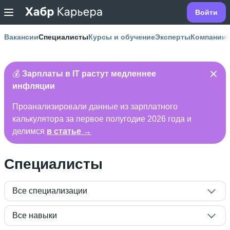
Войти
Вакансии
Специалисты
Курсы и обучение
Эксперты
Компании
💰
Зарплаты в IT растут медленнее
инфляции
Проанализировали данные из зарплатного
калькулятора за первое полугодие 2026 года и
делимся
в статье →
Специалисты
Все специализации
Все навыки