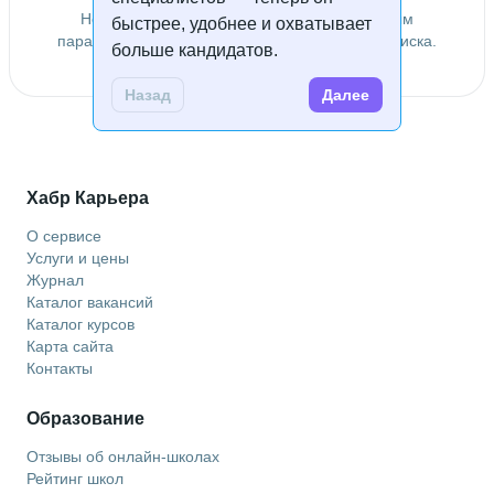
Не удалось найти специалистов по заданным
быстрее, удобнее и охватывает
параметрам. Попробуйте изменить условия поиска.
больше кандидатов.
Назад
Далее
Хабр Карьера
О сервисе
Услуги и цены
Журнал
Каталог вакансий
Каталог курсов
Карта сайта
Контакты
Образование
Отзывы об онлайн-школах
Рейтинг школ