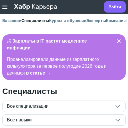
Войти
Вакансии
Специалисты
Курсы и обучение
Эксперты
Компании
💰
Зарплаты в IT растут медленнее
инфляции
Проанализировали данные из зарплатного
калькулятора за первое полугодие 2026 года и
делимся
в статье →
Специалисты
Все специализации
Все навыки