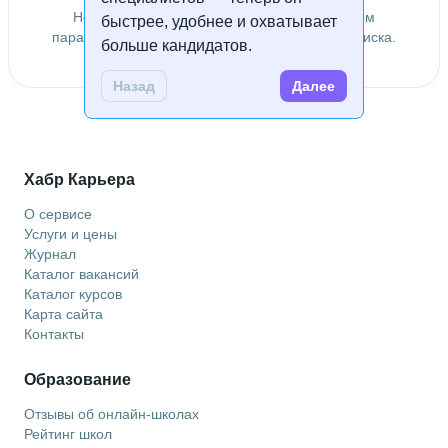
Не удалось найти специалистов по заданным
быстрее, удобнее и охватывает
параметрам. Попробуйте изменить условия поиска.
больше кандидатов.
Назад
Далее
Хабр Карьера
О сервисе
Услуги и цены
Журнал
Каталог вакансий
Каталог курсов
Карта сайта
Контакты
Образование
Отзывы об онлайн-школах
Рейтинг школ