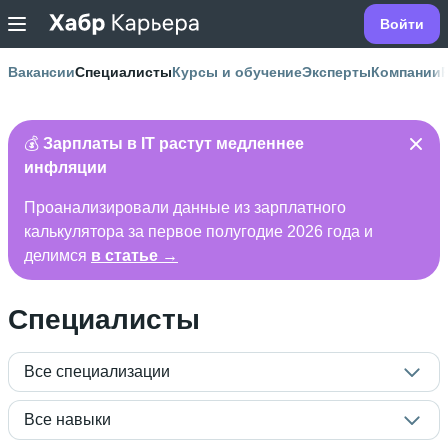
Войти
Вакансии
Специалисты
Курсы и обучение
Эксперты
Компании
💰
Зарплаты в IT растут медленнее
инфляции
Проанализировали данные из зарплатного
калькулятора за первое полугодие 2026 года и
делимся
в статье →
Специалисты
Все специализации
Все навыки