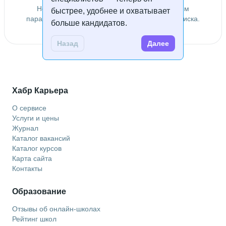
Не удалось найти специалистов по заданным
быстрее, удобнее и охватывает
параметрам. Попробуйте изменить условия поиска.
больше кандидатов.
Назад
Далее
Хабр Карьера
О сервисе
Услуги и цены
Журнал
Каталог вакансий
Каталог курсов
Карта сайта
Контакты
Образование
Отзывы об онлайн-школах
Рейтинг школ