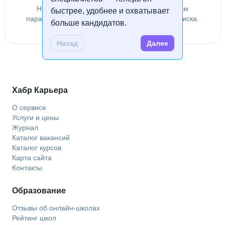
Не удалось найти специалистов по заданным
быстрее, удобнее и охватывает
параметрам. Попробуйте изменить условия поиска.
больше кандидатов.
Назад
Далее
Хабр Карьера
О сервисе
Услуги и цены
Журнал
Каталог вакансий
Каталог курсов
Карта сайта
Контакты
Образование
Отзывы об онлайн-школах
Рейтинг школ