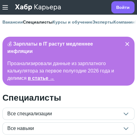
Войти
Вакансии
Специалисты
Курсы и обучение
Эксперты
Компании
💰
Зарплаты в IT растут медленнее
инфляции
Проанализировали данные из зарплатного
калькулятора за первое полугодие 2026 года и
делимся
в статье →
Специалисты
Все специализации
Все навыки